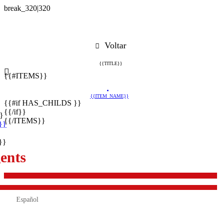
Voltar
{{TITLE}}
{{#ITEMS}}
{{ITEM_NAME}}
{{#if HAS_CHILDS }}
{{/if}}
}
{{/ITEMS}}
}}
}}
ents

Español