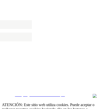
E AL BOLETÍN
ADES
CRM y Páginas web inmobiliarias por
ATENCIÓN: Este sitio web utiliza cookies. Puede aceptar o