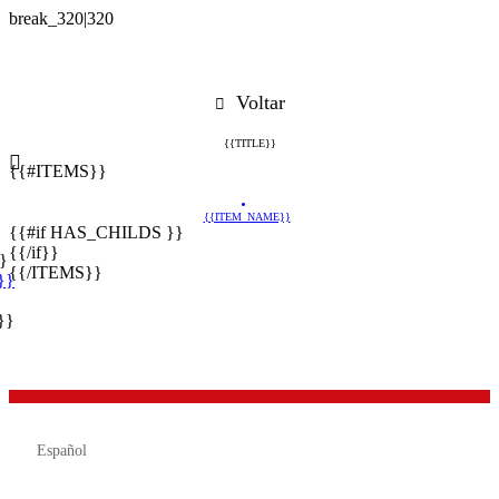
Voltar
{{TITLE}}
{{#ITEMS}}
{{ITEM_NAME}}
{{#if HAS_CHILDS }}
{{/if}}
}
{{/ITEMS}}
}}
}}

Español